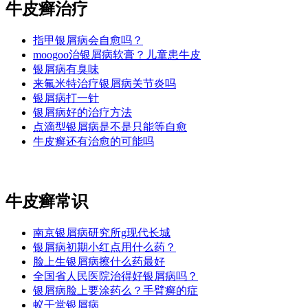
牛皮癣治疗
指甲银屑病会自愈吗？
moogoo治银屑病软膏？儿童患牛皮
银屑病有臭味
来氟米特治疗银屑病关节炎吗
银屑病打一针
银屑病好的治疗方法
点滴型银屑病是不是只能等自愈
牛皮癣还有治愈的可能吗
牛皮癣常识
南京银屑病研究所g现代长城
银屑病初期小红点用什么药？
脸上生银屑病擦什么药最好
全国省人民医院治得好银屑病吗？
银屑病脸上要涂药么？手臂癣的症
蚁干堂银屑病