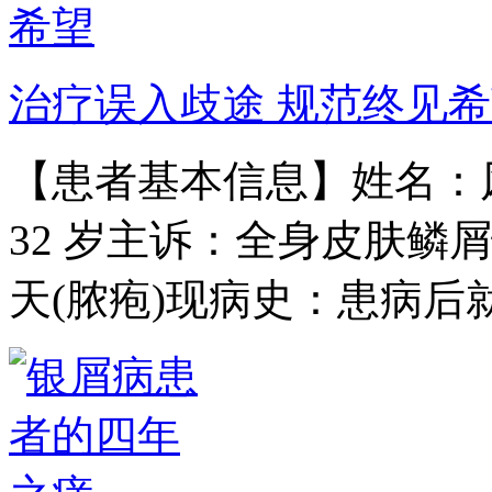
治疗误入歧途 规范终见
【患者基本信息】姓名：风
32 岁主诉：全身皮肤鳞
天(脓疱)现病史：患病后就.